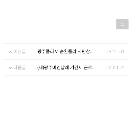
이전글
광주폴리Ⅴ 순환폴리 시민참여 프로그램
23.11.01
다음글
(재)광주비엔날레 기간제 근로자 채용 공고
22.09.22