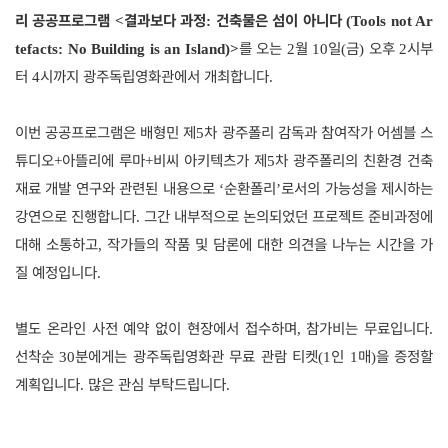
리 공공프로그램
결과보다 과정
건축물은 섬이 아니다
<
:
(Tools not Ar
를 오는
월
일
금
오후
시부
tefacts: No Building is an Island)>
2
10
(
)
2
터
시까지 광주독립영화관에서 개최합니다
4
.
이번 공공프로그램은 배형민 제
차 광주폴리 감독과 참여작가 어셈블 스
5
튜디오
아뜰리에 루마
비씨 아키텍츠가 제
차 광주폴리의 친환경 건축
+
+
5
재료 개발 연구와 관련된 내용으로
순환폴리
로서의 가능성을 제시하는
‘
’
강연으로 진행합니다
그간 내부적으로 논의되었던 프로젝트 준비과정에
.
대해 소통하고
작가들의 작품 및 담론에 대한 의견을 나누는 시간을 가
,
질 예정입니다
.
별도 온라인 사전 예약 없이 현장에서 접수하며
참가비는 무료입니다
,
.
선착순
분에게는 광주독립영화관 무료 관람 티켓
인
매
을 증정할
30
(1
1
)
계획입니다
많은 관심 부탁드립니다
.
.