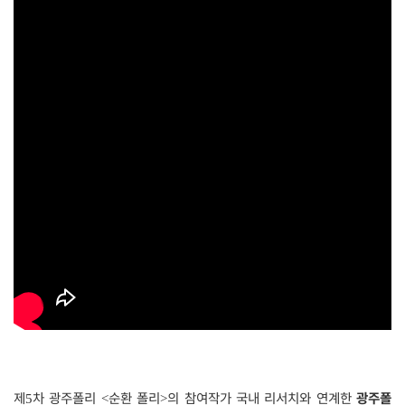
제
차 광주폴리
순환 폴리
의 참여작가 국내 리서치와 연계한
광주폴
5
<
>