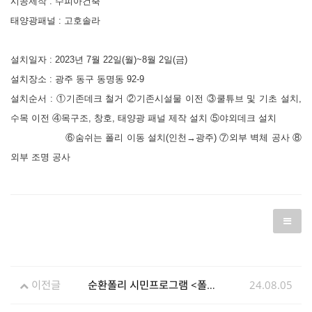
시공제작
:
수피아건축
태양광패널
:
고호솔라
설치일자
: 2023
년
7
월
22
일(월)
~8
월
2
일(금)
설치장소
:
광주 동구 동명동
92-9
설치순서 :
①
기존데크 철거
②
기존시설물 이전
③
쿨튜브 및 기초 설치
,
수목 이전
④
목구조
,
창호
,
태양광 패널 제작 설치
⑤
야외데크 설치
⑥
숨쉬는 폴리 이동 설치
(
인천
→
광주
)
⑦
외부 벽체 공사
⑧
외부 조명 공사
이전글
순환폴리 시민프로그램 <폴리 조경 이해하기-이코한옥 조경식재 전문가 프로그램>
24.08.05