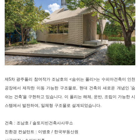
제
5
차 광주폴리 참여작가 조남호의
<
숨쉬는 폴리
>
는 수피아건축이 인천
공장에서 제작한 이동 가능한 구조물로
,
현대 건축의 새로운 개념인
'
숨
쉬는 건축
'
을 구현하고 있습니다
.
이 폴리는 해체
,
운반
,
조립이 가능한 시
스템에서 발전하여
,
일체형 구조물로 설계되었습니다
.
건축
:
조남호
/
솔토지빈건축사사무소
친환경 컨설턴트
:
이병호
/
한국부동산원