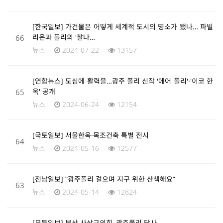
[한국일보] 가건물은 어떻게 세계적 도시의 명소가 됐나… 파빌
66
리온과 폴리의 '찰나…
뉴스
2024-07-22
13157
[연합뉴스] 도심에 활력을…광주 폴리 신작 '에어 폴리'·'이코 한
65
옥' 공개
뉴스
2024-06-24
12154
[국토일보] 서울한옥·목조건축 특별 전시
64
뉴스
2024-05-16
12577
[전남일보] “광주폴리 걸으며 지구 위한 산책해요”
63
뉴스
2024-05-14
12824
[무등일보] 부산 사상구의회, 광주폴리 답사