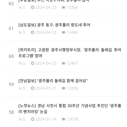
62
뉴스
2024-04-23
13306
[남도일보] 광주 동구, 광주폴리 랑도네 투어
61
뉴스
2024-04-23
12466
[위키트리] 고광완 광주시행정부시장, ‘광주폴리 둘레길 투어
60
프로그램’ 참여
뉴스
2024-04-23
12407
[전남일보] “광주폴리 둘레길 함께 걸어요”
59
뉴스
2024-03-21
13208
[노컷뉴스] 경남 사천시 통합 30주년 기념사업 추진단 '광주폴
58
리 벤치마킹' 눈길
뉴스
2024-03-14
12678