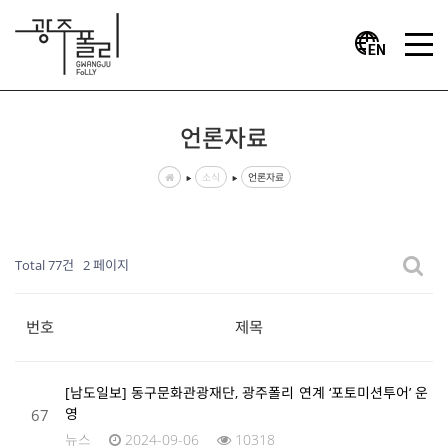
언론자료
소식
언론자료
Total 77건
2 페이지
번호
제목
[남도일보] 동구문화관광재단, 광주폴리 연계 ‘포토미션투어’ 운
67
영
뉴스
2024-09-06
10318