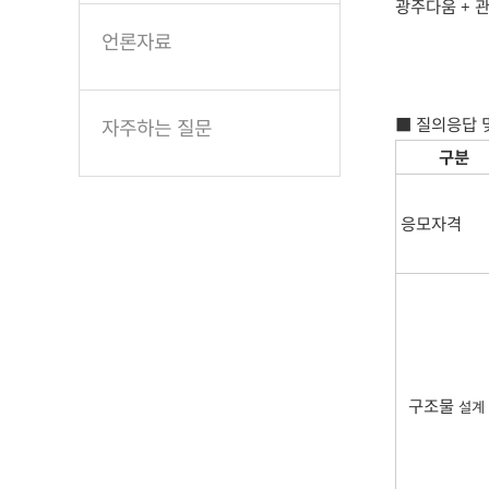
광주다움 + 
언론자료
■ 질의응답 
자주하는 질문
구분
응모자격
구조물
설계