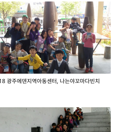
4.18 광주에덴지역아동센터, 나는야꼬마다빈치