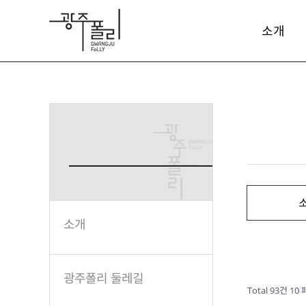
소개
소개
광주폴리 둘레길
Total 93건
10