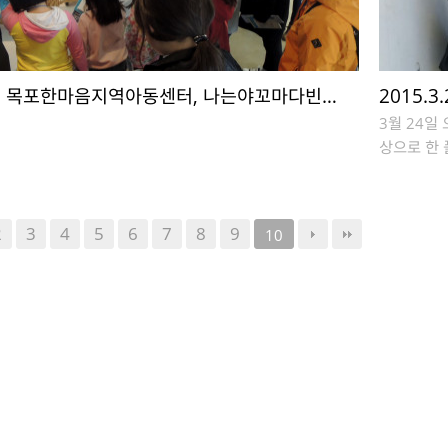
.28 목포한마음지역아동센터, 나는야꼬마다빈…
2015.
3월 24일
상으로 한 
2
3
4
5
6
7
8
9
10