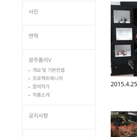
사진
연혁
광주폴리V
개요 및 기본컨셉
프로젝트매니저
2015.4
참여작가
작품소개
공지사항