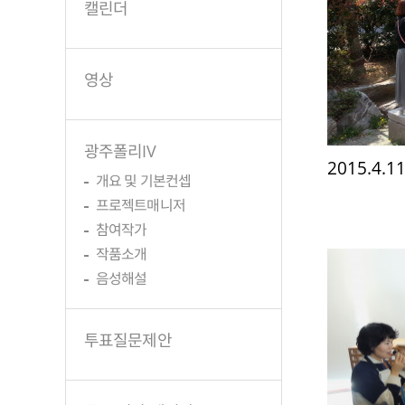
캘린더
영상
광주폴리IV
2015.4.
개요 및 기본컨셉
프로젝트매니저
참여작가
작품소개
음성해설
투표질문제안