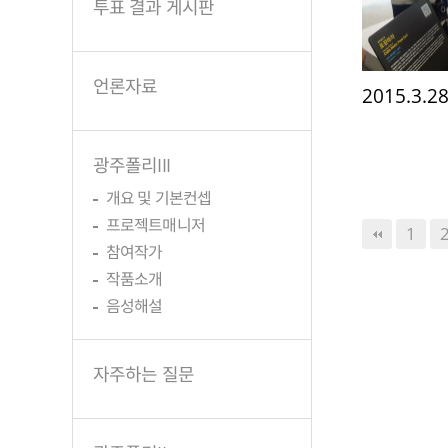
투표 결과 게시판
언론자료
2015.3
광주폴리III
개요 및 기본컨셉
프로젝트매니저
다음
맨끝
1
참여작가
작품소개
음성해설
자주하는 질문