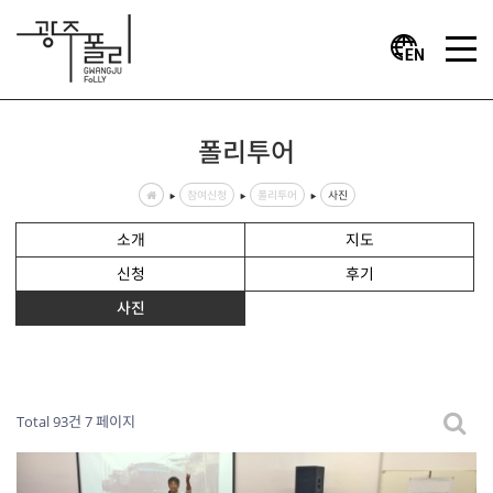
폴리투어
참여신청
폴리투어
사진
소개
지도
신청
후기
사진
Total 93건
7 페이지