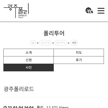
폴리투어
참여신청
폴리투어
사진
소개
지도
신청
후기
사진
광주폴리로드
21-01-04 16:04
폴리
12,371 Views