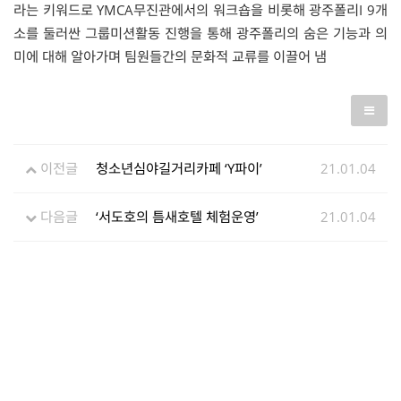
라는 키워드로 YMCA무진관에서의 워크숍을 비롯해 광주폴리I 9개
소를 둘러싼 그룹미션활동 진행을 통해 광주폴리의 숨은 기능과 의
미에 대해 알아가며 팀원들간의 문화적 교류를 이끌어 냄
이전글
청소년심야길거리카페 ‘Y파이’
21.01.04
다음글
‘서도호의 틈새호텔 체험운영’
21.01.04